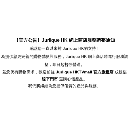
【官方公告】Jurlique HK 網上商店服務調整通知
感謝您一直以來對 Jurlique HK的支持！
為提供您更完善的購物體驗與服務，Jurlique HK 網上商店將進行服務調
整，即日起暫停營運。
若您仍有購物需求，歡迎前往
Jurlique HKTVmall 官方旗艦店
或親臨
線下門市
選購心儀產品。
我們將繼續為您提供優質的產品與服務。
/500