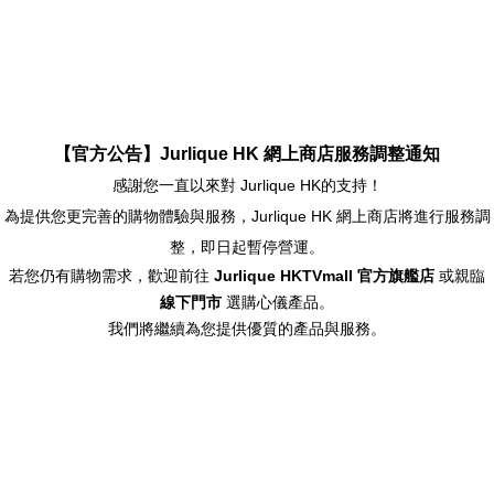
【官方公告】Jurlique HK 網上商店服務調整通知
感謝您一直以來對 Jurlique HK的支持！
為提供您更完善的購物體驗與服務，Jurlique HK 網上商店將進行服務調
整，即日起暫停營運。
若您仍有購物需求，歡迎前往
Jurlique HKTVmall 官方旗艦店
或親臨
線下門市
選購心儀產品。
我們將繼續為您提供優質的產品與服務。
/500